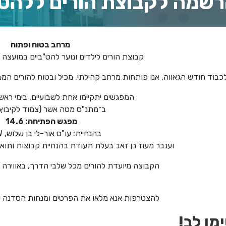
שמה לקבוצת הורים ללהט
מרחב בטוח ופתוח
קבוצת הורים לילדים ונוער להט"ביים במועצה
כבוד חודש הגאווה, אנו פותחות מרחב קהילתי, מכיל ובטוח להורים המ
המפגשים יתקיימו אחת לשבועיים, בימי ראשון ב
ב־מתנ"ס מטה אשר (צמוד לקיבוץ 
מפגש הפתיחה: 14.6
בהנחיית: עו"ס אור-לי בן שלוש, MSW .
וענבר מעוז בן זאב בעלת תעודת בהנחיית קבוצות ותואר 
הקבוצה מיועדת להורים מכל שלבי הדרך, באווירה 
להצטרפות אנא מלאו את הפרטים ומנחות הסדנה 
מו לב!