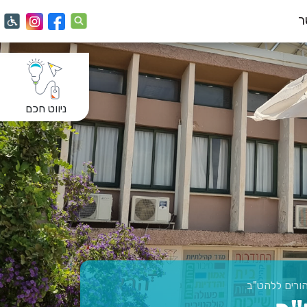
ר
ניווט חכם
ורים ללהט"ב