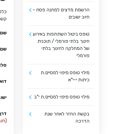
הרשמת מדצים למחנה פסח -
כלל
חיוב ישובים
קשר
שם 
טופס ביטול השתתפות באירוע
חינוך בלתי פורמלי / תוכנית
של המחלקה לחינוך בלתי
שם 
פורמלי
סלו
מילוי טופס מיפוי למסיים.ת
כיתות י-י"א
דוא
מילוי טופס מיפוי למסיים.ת י"ב
ישו
דרך
בקשת החזר לאחר שנת
(חו
הדרכה