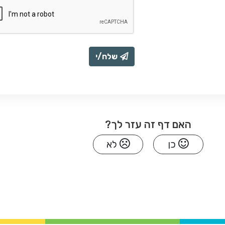
שלח/י
האם דף זה עזר לך?
כן
לא