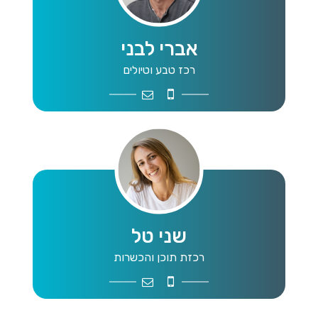
אברי לבני
רכז טבע וטיולים
avrimatnas@gmail.com
050-9806013
שני טל
רכזת תוכן והכשרות
han.matasher@gmail.com
052-6326253