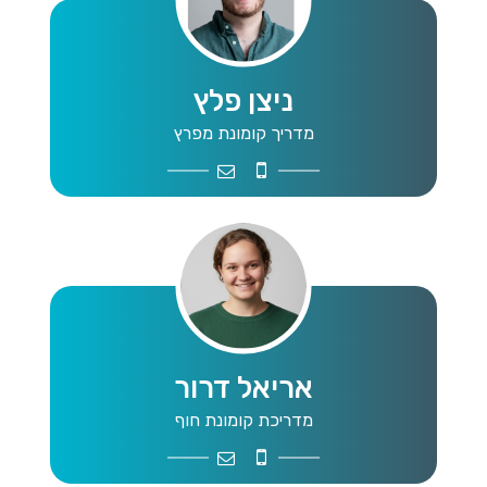
ניצן פלץ
מדריך קומונת מפרץ
nitzan1palez@gmail.com
052-3990341
אריאל דרור
מדריכת קומונת חוף
ariel0frog@gmail.com
050-6687501