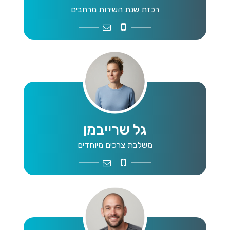
רכזת שנת השירות מרחבים
noa424@gmail.com
052-5903384
גל שרייבמן
משלבת צרכים מיוחדים
gal8sh@gmail.com
054-4993886