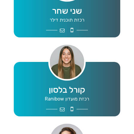
שני שחר
רכזת תוכנית דילר
ler.matteasher@gmail.com
054-4326260
קורל בלסון
רכזת מועדון Ranibow
bow.mateasher@gmail.com
052-5513339