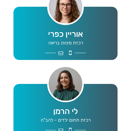
אוריין כפרי
רכזת מיניות בריאה
oriancafri26@gmail.com
0507844474
לי הרמן
רכזת תחום ילדים - להב"ה
leeherman90@gmail.com
0545652341