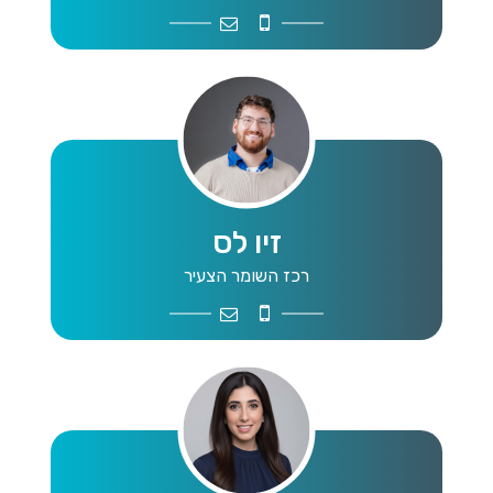
vered.a@shomerhtz.org.il
0509017778
זיו לס
רכז השומר הצעיר
ziv.l@shmerhtz.org.il
0544220098