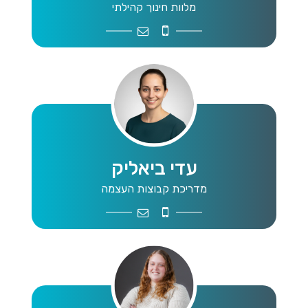
מלוות חינוך קהילתי
pk3@mta.org.il
0545600224
עדי ביאליק
מדריכת קבוצות העצמה
adibialik@gmail.com
0504422429