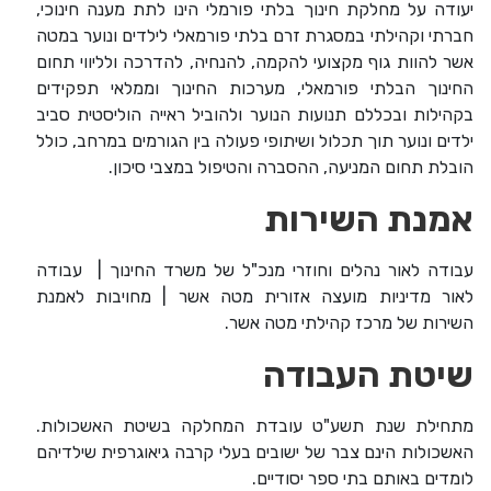
יעודה על מחלקת חינוך בלתי פורמלי הינו לתת מענה חינוכי,
חברתי וקהילתי במסגרת זרם בלתי פורמאלי לילדים ונוער במטה
אשר להוות גוף מקצועי להקמה, להנחיה, להדרכה ולליווי תחום
החינוך הבלתי פורמאלי, מערכות החינוך וממלאי תפקידים
בקהילות ובכללם תנועות הנוער ולהוביל ראייה הוליסטית סביב
ילדים ונוער תוך תכלול ושיתופי פעולה בין הגורמים במרחב, כולל
הובלת תחום המניעה, ההסברה והטיפול במצבי סיכון.
אמנת השירות
עבודה לאור נהלים וחוזרי מנכ"ל של משרד החינוך | עבודה
לאור מדיניות מועצה אזורית מטה אשר | מחויבות לאמנת
השירות של מרכז קהילתי מטה אשר.
שיטת העבודה
מתחילת שנת תשע"ט עובדת המחלקה בשיטת האשכולות.
האשכולות הינם צבר של ישובים בעלי קרבה גיאוגרפית שילדיהם
לומדים באותם בתי ספר יסודיים.