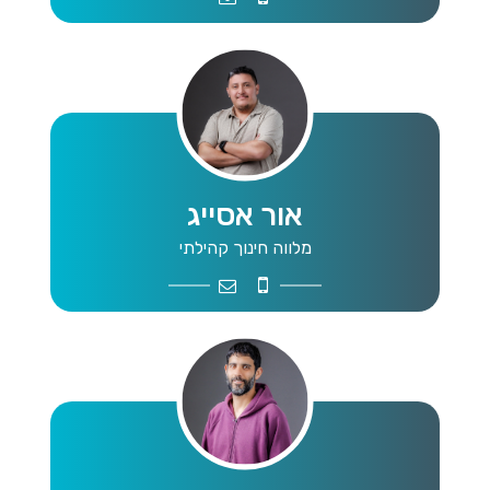
אור אסייג
מלווה חינוך קהילתי
orassiag@gmail.com
0547281154