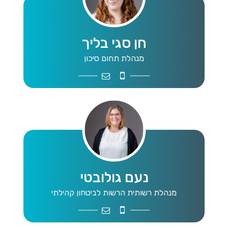
חן סגי בליך
מנהלת תחום סיכון
chensagi289@gmail.com
0545897291
נעם גולובטי
מנהלת רשותית הרשות לביטחון קהילתי
harashutbk@mta.org.il
0549732663