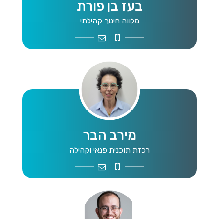
בעז בן פורת
מלווה חינוך קהילתי
boazbp4@gmail.com
0528011478
מירב הבר
רכזת תוכנית פנאי וקהילה
shluhot@mta.org.il
0506675657