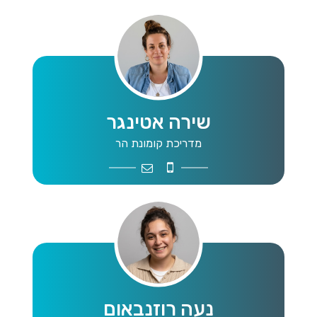
שירה אטינגר
מדריכת קומונת הר
Shiraettinger@gmail.com
054-5614675
נעה רוזנבאום