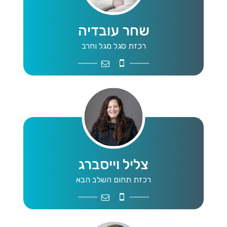
שחר עובדיה
רכזת סגל מגל וחרב
haharovadia31@gmail.com
0528011333
צליל וייסברג
רכזת תחום השלב הבא
next.stage@mta.org
0522441040