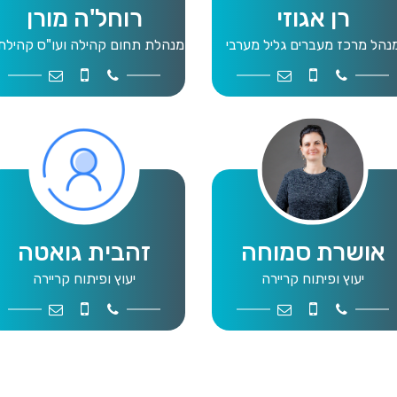
רן אגוזי
רוחל'ה מורן
נהל מרכז מעברים גליל מערבי
מנהלת תחום קהילה ועו"ס קהילת
org.il
2-4264782
9109044
m.job@mwg.org.il
054-4888865
04-9109047
אושרת סמוחה
זהבית גואטה
יעוץ ופיתוח קריירה
יעוץ ופיתוח קריירה
org.il
4-4419733
04-9109046
job5@mwg.org.il
050-8574056
9109042
j