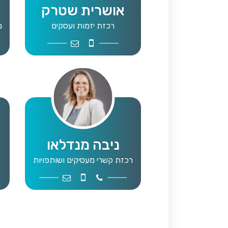
אושרית שטרק
רכזת יזמות ועסקים
מ
Job3@mwg.org.il
052-3403714
ניבה מנדלאו
רכזת קשרי מעסיקים ושותפויות
ob2@mwg.org.il
052-2799460
9109043