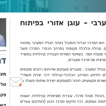
בי - עוגן אזורי בפיתוח
הוא המרכז הגדול והמוביל באזור הגליל המערבי
,
ומהווה
ם, קהילה וכלכלה מקומית במרחב הכפרי. המרכז פועל
ר ומעלה יוסף, בשיתוף השירות לעבודה קהילתית במשרד
דר
רצית של מרכזי מעברים.
בגליל המערבי
,
מעברים מעניקים שירותים רחבים ומקיפים
מען
עלים לחיזוק המרחב הכלכלי-קהילתי דרך יצירת תשתית
ורים מקצועיים, חיבור למעסיקים ויצירת שיתופי פעולה בין
טלפו
פקס
הכולל מנהל מרכז, עובדת סוציאלית קהילתית, יועצות
מות ועסקים, רכז ותיקים ומרכז הכוון (לוותיקים צעירים
דוא