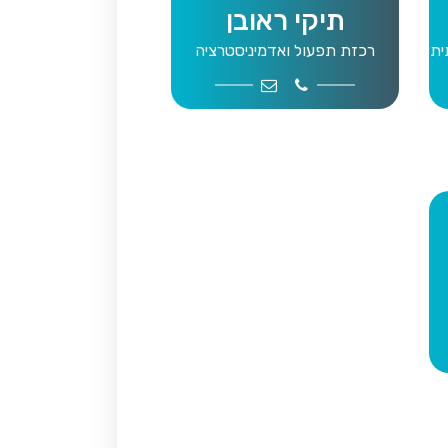
תיקי ראובן
ית
רכזת תפעול ואדמיניסטרציה
office@mwg.org.il
9109046
job4@mwg.
05
zeavitg@mwg.
05