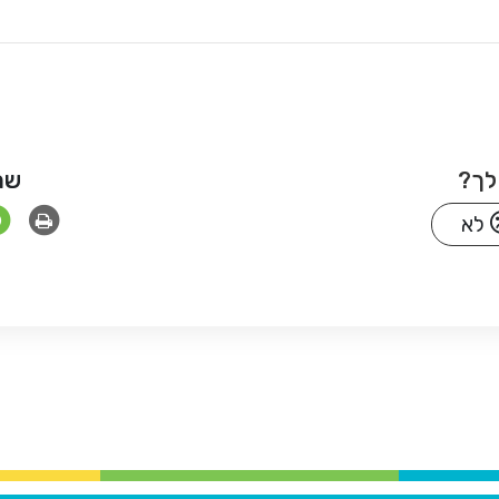
לך?
שת
לא