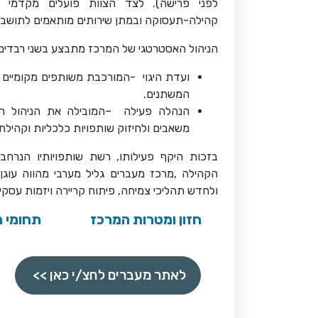
לפני פרישה). לצד הצוות פועלים מקדמי תע
קהילה-תעסוקה ובמתן שירותים מותאמים לתושבי
הניהול האסטרטגי של המרכז מתבצע בשני רבדים
ועדת היגוי
-
המורכבת משותפים מקומיים ו
המשתנים
.
הנהלה פעילה
–
המובילה את הניהול הש
משאבים ולחיזוק שותפויות כלכליות וקהילתי
בזכות היקף פעילותו, רשת שותפויותיו הנרח
הקהילה
,
מרכז מעברים גליל מערבי מהווה עוג
ולחדש תהליכי צמיחה, פיתוח קריירה ויזמות עסק
חזון ומטרות המרכז
תחומי ה
לאתר מעברים לחצ/י כאן >>