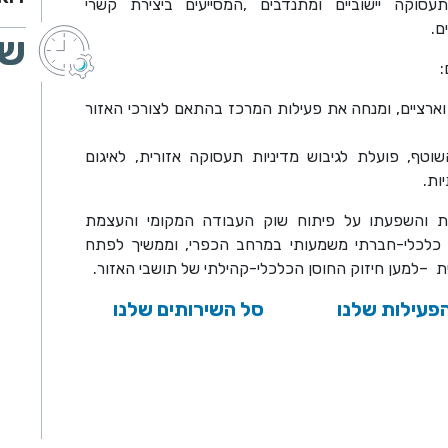
סוקה יישוביים ומתנדבים
,
המסייעים ביצירת קשרי
ם
.
שע
:
ארציים, ומנחה את פעילות המרכז בהתאם לצורכי האזור
וטף, פועלת לגיבוש מדיניות תעסוקה אזורית, לאיגום
ות
.
בת והשפעתו על פיתוח שוק העבודה המקומי והעצמת
ן כלכלי-חברתי משמעותי במרחב הכפרי, וממשיך לפתח
ית
–
למען חיזוק החוסן הכלכלי-קהילתי של תושבי האזור
.
פעילות שלנו
סל השירותים שלנו