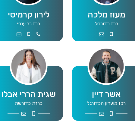
מעוז מלכה
לירון קרמיסי
רכז כדורסל
רכז רב ענפי
org.il
542431733
9109004
Basketball@mta.org.il
0509382007
os
אשר דיין
שגית הררי אבלו
רכז מועדון הכדורגל
כרזת כדורשת
ta.org.il
0526242285
football@mta.org.il
0544915728