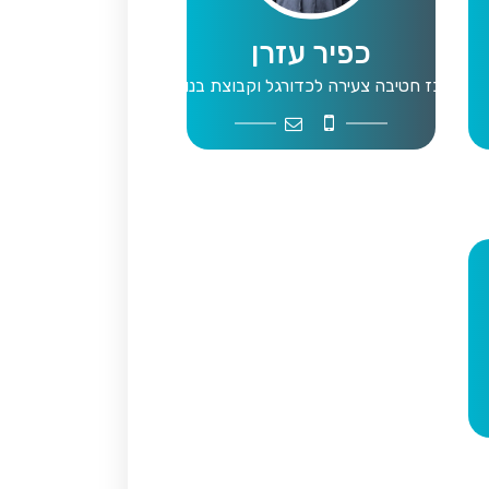
כפיר עזרן
רכז חטיבה צעירה לכדורגל וקבוצת בנות
football@mta.org.il
0547831234
gymnastics@mta.
0
netball@m