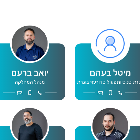
מיטל בעהם
יואב ברעם
זת טניס ותפעול כדורעף בוגרת
מנהל המחלקה
.org.il
546768316
9109012
tennis@mta.org.il
052-8737755
9109028
vol