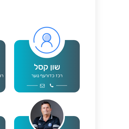
שון קסל
רכז כדורעף נוער
רכ
leyball@mta.org.il
054-2022716