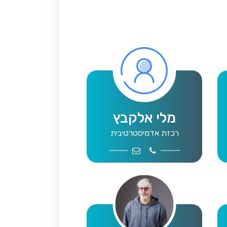
מלי אלקבץ
רכזת אדמיסטרטיבית
secretary2@mta.org.il
9109005
m.sport@mta
0