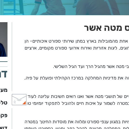
ס מטה אשר
ת מהמובילות בארץ במתן שירותי ספורט איכותיים- הן
ם, ליגות אזוריות ואירוח אירועי ספורט מקומיים, ארציים
מטה אשר מהגיל הרך ועד הגיל השלישי.
דר
ה את מדיניות המחלקה במרכז הקהילתי ופועלת על פיה,
מען
ם של תושבי מטה אשר ואנו רואים חשיבות עליונה לעודד
טלפו
רה לשמור על איכות חיים ולהוביל לתפקוד יומיומי טוב
פקס
ת במגוון ענפי ספורט ומלווה את מוסדות החינוך במטרה
דוא
 פעילות המחלקה מכוונת לקהל רחב ומגוון בספורט העממי