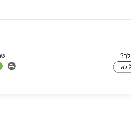
לך?
שת
לא