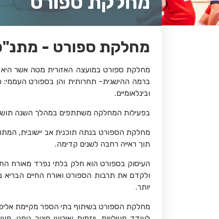
מחלקת ספורט
מחלקת ספורט - מתנ"
מחלקת ספורט במועצה האזורית מטה אשר היא אח
ברמה ההישגית- תחרותית והן בספורט העממי: חוגי
ובינלאומיים.
בפעילות המחלקה משתתפים במהלך השנה תושבי 
מחלקת הספורט בנתה תוכנית אב יישובית, המתוו
תוך ראייה רחבה לשנים קדימה.
העיסוק בספורט הוא חלק בלתי נפרד מאורח החיי
ולקדם את תרבות הספורט ואורח החיים הבריא במט
יותר.
מחלקת הספורט בשיתוף בתי הספר מקיימת אליפויו
לעודד פעילויות, יוזמות ואירועי חינוך גופני.