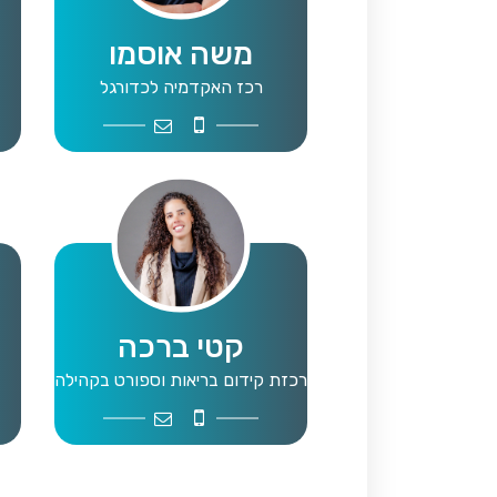
משה אוסמו
רכז האקדמיה לכדורגל
momo@walla.com
0502239515
קטי ברכה
רכזת קידום בריאות וספורט בקהילה
hpc@mta.org.il
0549989910